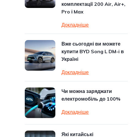
комплектації 200 Air, Air+,
Pro і Max
Докладніше
Вже сьогодні ви можете
купити BYD Song L DM-i в
Україні
Докладніше
Чи можна заряджати
електромобіль до 100%
Докладніше
Які китайські