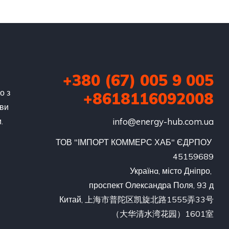
+380 (67) 005 9 005
о з
+8618116092008
 ви
.
info@energy-hub.com.ua
ТОВ "ІМПОРТ КОММЕРС ХАБ" ЄДРПОУ 
45159689

Українa, місто Дніпро, 

проспект Олександра Поля, 93 д
Китай, 上海市普陀区凯旋北路1555弄33号

（大华清水湾花园）1601室