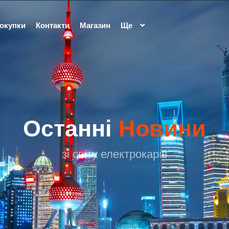
покупки
Контакти
Магазин
Ще
Останні
Новини
зі світу електрокарів