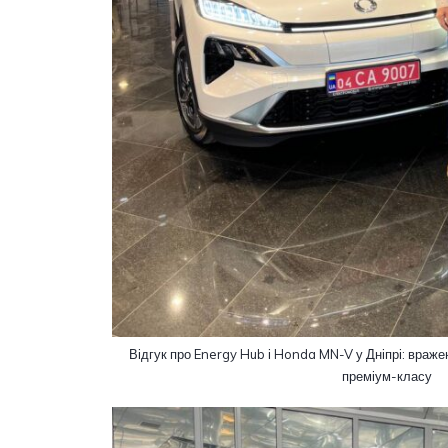
Відгук про Energy Hub і Honda MN-V у Дніпрі: враже
преміум-класу