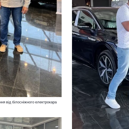
ння від білосніжного електрокара