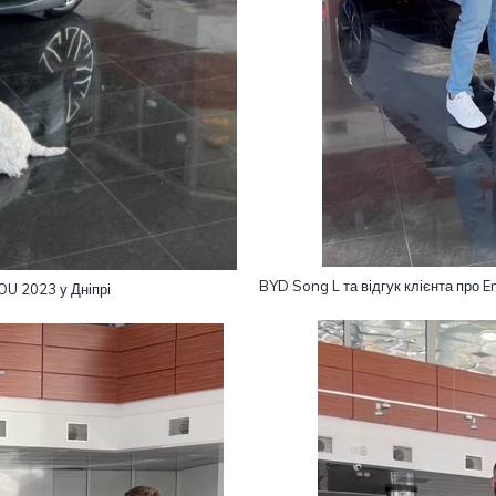
BYD Song L та відгук клієнта про 
OU 2023 у Дніпрі