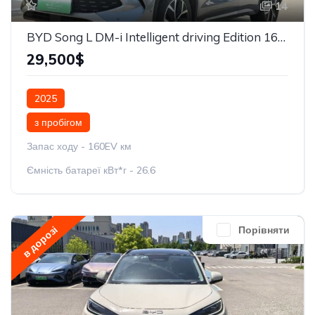
14
BYD Song L DM-i Intelligent driving Edition 160km Beyond
29,500$
2025
з пробігом
Запас ходу - 160EV км
Ємність батареї кВт*г - 26.6
в дорозі
Порівняти