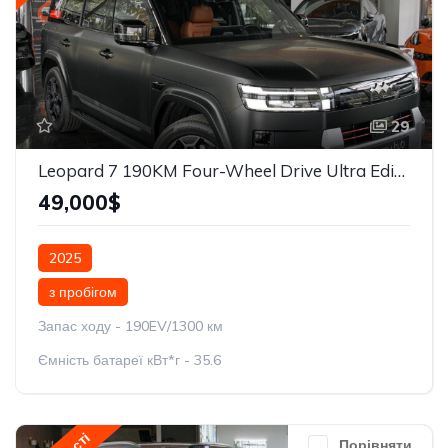
29
Leopard 7 190KM Four-Wheel Drive Ultra Edition
49,000$
2025
з пробігом
Запас ходу - 190EV/1300 км
Ємність батареї кВт*г - 35.6
Порівняти