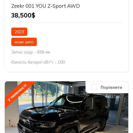
Zeekr 001 YOU Z-Sport AWD
38,500$
2023
нове авто
Запас ходу - 656 км
Ємність батареї кВт*г - 100
у наявності
Порівняти