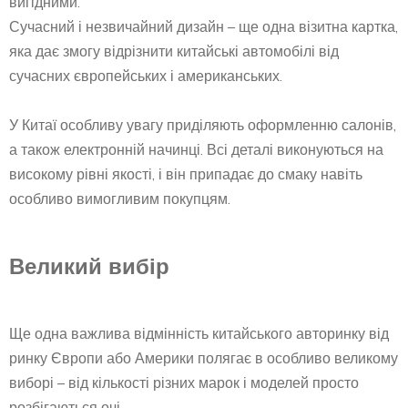
вигідними.
Сучасний і незвичайний дизайн – ще одна візитна картка,
яка дає змогу відрізнити китайські автомобілі від
сучасних європейських і американських.
У Китаї особливу увагу приділяють оформленню салонів,
а також електронній начинці. Всі деталі виконуються на
високому рівні якості, і він припадає до смаку навіть
особливо вимогливим покупцям.
Великий вибір
Ще одна важлива відмінність китайського авторинку від
ринку Європи або Америки полягає в особливо великому
виборі – від кількості різних марок і моделей просто
розбігаються очі.