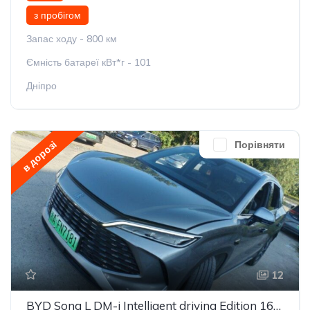
з пробігом
Запас ходу - 800 км
Ємність батареї кВт*г - 101
Дніпро
в дорозі
Порівняти
12
BYD Song L DM-i Intelligent driving Edition 160km Beyond