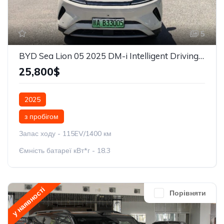
5
BYD Sea Lion 05 2025 DM-i Intelligent Driving Edition 115KM
25,800$
2025
з пробігом
Запас ходу - 115EV/1400 км
Ємність батареї кВт*г - 18.3
у наявності
Порівняти