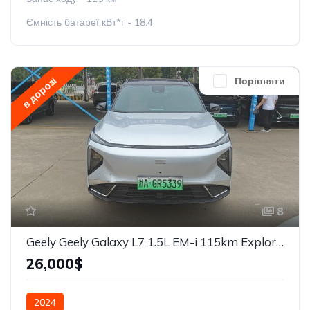
Ємність батареї кВт*г - 18.4
в дорозі
Порівняти
8
Geely Geely Galaxy L7 1.5L EM-i 115km Explore+
26,000$
2024