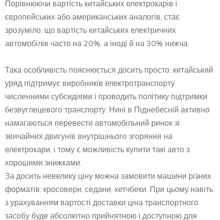
Порівнюючи вартість китайських електрокарів і
європейських або американських аналогів, стає
зрозуміло, що вартість китайських електричних
автомобілів часто на 20%, а іноді й на 30% нижча.
Така особливість пояснюється досить просто: китайський
уряд підтримує виробників електротранспорту
численними субсидіями і проводить політику підтримки
безвуглецевого транспорту. Нині в Піднебесній активно
намагаються перевести автомобільний ринок зі
звичайних двигунів внутрішнього згоряння на
електрокари, і тому є можливість купити такі авто з
хорошими знижками.
За досить невелику ціну можна замовити машини різних
форматів: кросовери, седани, хетчбеки. При цьому навіть
з урахуванням вартості доставки ціна транспортного
засобу буде абсолютно прийнятною і доступною для