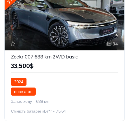
34
Zeekr 007 688 km 2WD basic
33,500$
2024
нове авто
Запас ходу - 688 км
Ємність батареї кВт*г - 75,64