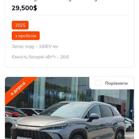
29,500$
2025
з пробігом
Запас ходу - 160EV км
Ємність батареї кВт*г - 26.6
в дорозі
Порівняти