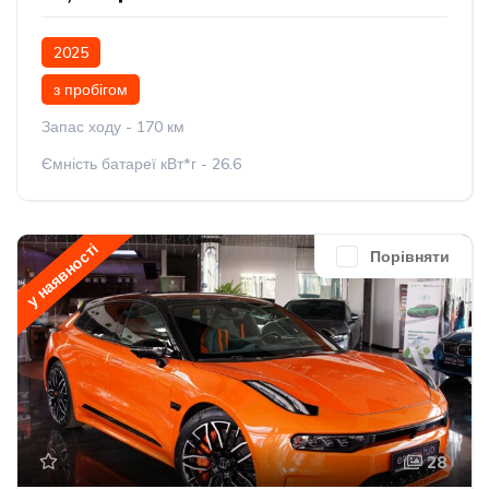
2025
з пробігом
Запас ходу - 170 км
Ємність батареї кВт*г - 26.6
у наявності
Порівняти
28