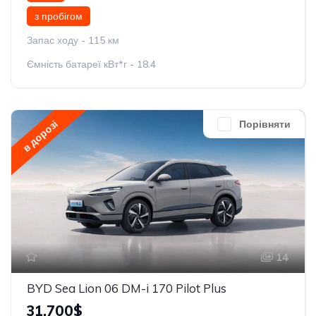
з пробігом
Запас ходу - 115 км
Ємність батареї кВт*г - 18.4
в дорозі
Порівняти
14
BYD Sea Lion 06 DM-i 170 Pilot Plus
31,700$