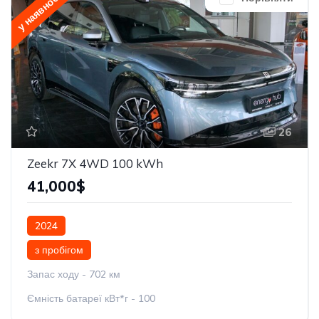
у наявності
26
Zeekr 7X 4WD 100 kWh
41,000$
2024
з пробігом
Запас ходу - 702 км
Ємність батареї кВт*г - 100