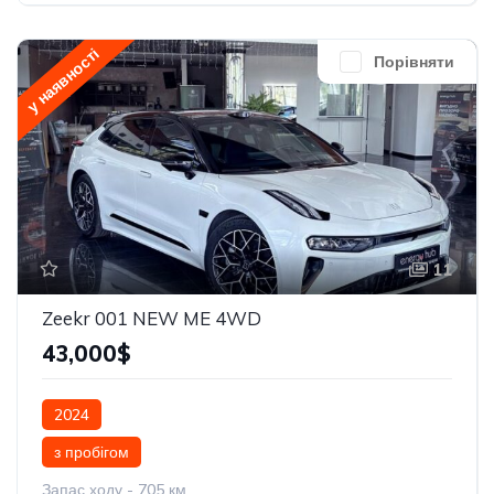
у наявності
Порівняти
11
Zeekr 001 NEW ME 4WD
43,000$
2024
з пробігом
Запас ходу - 705 км