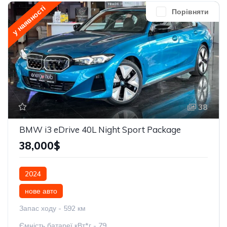
у наявності
Порівняти
38
BMW i3 eDrive 40L Night Sport Package
38,000$
2024
нове авто
Запас ходу - 592 км
Ємність батареї кВт*г - 79