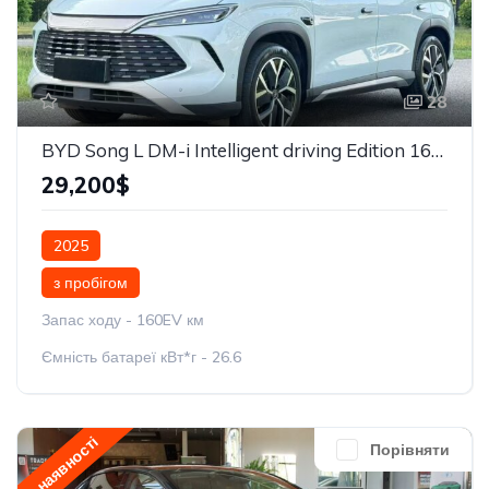
28
BYD Song L DM-i Intelligent driving Edition 160km Beyond
29,200$
2025
з пробігом
Запас ходу - 160EV км
Ємність батареї кВт*г - 26.6
у наявності
Порівняти