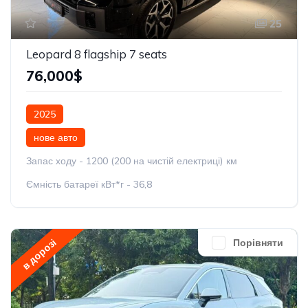
25
Leopard 8 flagship 7 seats
76,000$
2025
нове авто
Запас ходу - 1200 (200 на чистій електриці) км
Ємність батареї кВт*г - 36,8
в дорозі
Порівняти