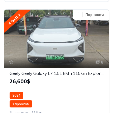
в дорозі
Порівняти
8
Geely Geely Galaxy L7 1.5L EM-i 115km Explore+
26,600$
2024
з пробігом
Запас ходу - 115 км