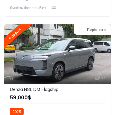
Ємність батареї кВт*г - 100
в дорозі
Порівняти
37
Denza N8L DM Flagship
59,000$
2025