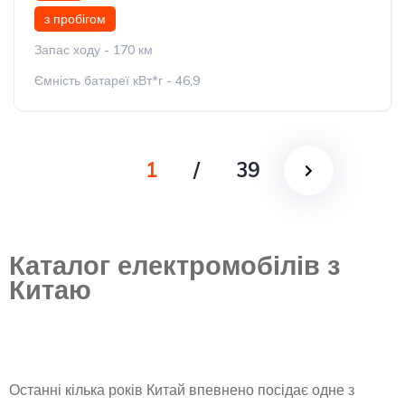
з пробігом
Запас ходу - 170 км
Ємність батареї кВт*г - 46,9
1
/
39
Каталог електромобілів з
Китаю
Останні кілька років Китай впевнено посідає одне з