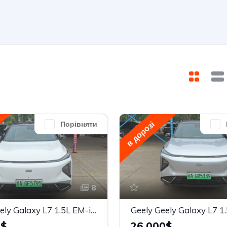
в дорозі
Порівняти
8
Geely Geely Galaxy L7 1.5L EM-i 115km Explore+
0$
26,000$