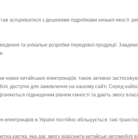
тав асоціюватися з дешевими підробками низької якості, ре
ведення та унікальні розробки передової продукції. Завдяк
и.
м нових китайських електрокарів, також активно застосовуют
білі, доступні для замовлення на нашому сайті. Серед найо
 вирізняються підвищеним рівнем ємності та дають змогу вла
електрокарів в Україні постійно збільшується, такі транспо
тна картка, яка дає змогу відрізнити китайські автомобілі 