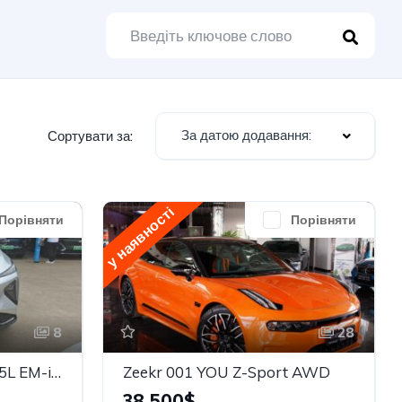
За датою додавання:
Сортувати за:
у наявності
Порівняти
Порівняти
8
28
Geely Geely Galaxy L7 1.5L EM-i 115km Explore+
Zeekr 001 YOU Z-Sport AWD
38,500$