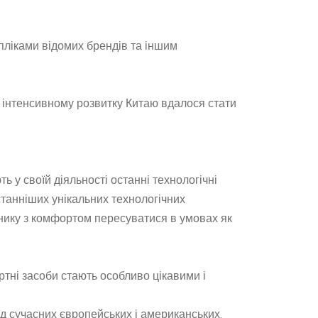
пліками відомих брендів та іншим
и інтенсивному розвитку Китаю вдалося стати
ь у своїй діяльності останні технологічні
станніших унікальних технологічних
снику з комфортом пересуватися в умовах як
ртні засоби стають особливо цікавими і
від сучасних європейських і американських.