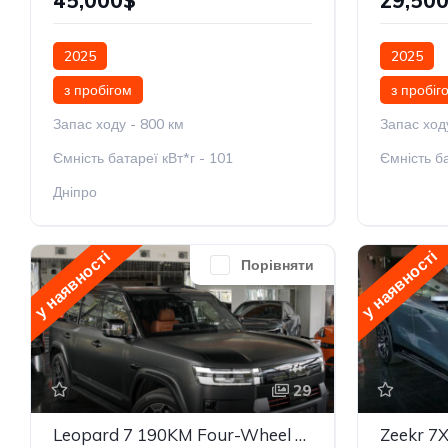
45,000$
29,50
2025
2025
з пробігом
з пробіг
Запас ходу - 800 км
Запас ход
Ємність батареї кВт*г - 101
Ємність ба
Дніпро
у наявності
у наявності
Порівняти
29
Leopard 7 190KM Four-Wheel Drive Ultra Edition
Zeekr 7