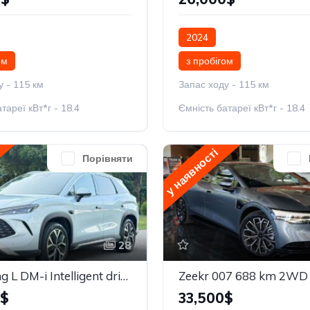
2024
ом
з пробігом
у - 115 км
Запас ходу - 115 км
тареї кВт*г - 18.4
Ємність батареї кВт*г - 18.4
у наявності
Порівняти
28
BYD Song L DM-i Intelligent driving Edition 160km Beyond
Zeekr 007 688 km 2WD 
0$
33,500$