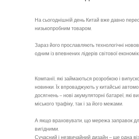
На сьогоднішній день Китай вже давно перес
низькопробним товаром.
Зараз його прославляють технологічні новов
одним із впевнених лідерів світової економік
Компанії, які займаються розробкою і випуско
новинки. Їх впроваджують у китайські автомо
досягнень – нові акумуляторні батареї, які
міського трафіку, так і за його межами.
А якщо враховувати, що мережа заправок для 
вигідними.
Сучасний і незвичайний дизайн – ще одна візи