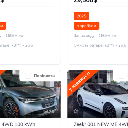
0$
29,500$
2025
ом
з пробігом
у - 160EV км
Запас ходу - 160EV км
тареї кВт*г - 26.6
Ємність батареї кВт*г - 26.6
у наявності
Порівняти
26
X 4WD 100 kWh
Zeekr 001 NEW ME 4W