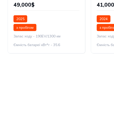
49,000$
41,00
2025
2024
з пробігом
з пробіг
Запас ходу - 190EV/1300 км
Запас ход
Ємність батареї кВт*г - 35.6
Ємність ба