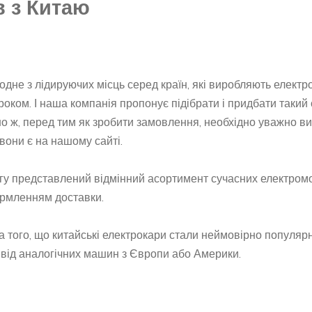
в з Китаю
одне з лідируючих місць серед країн, які виробляють електро
роком. І наша компанія пропонує підібрати і придбати такий 
о ж, перед тим як зробити замовлення, необхідно уважно ви
 вони є на нашому сайті.
огу представлений відмінний асортимент сучасних електромо
формленням доставки.
а того, що китайські електрокари стали неймовірно популяр
в від аналогічних машин з Європи або Америки.