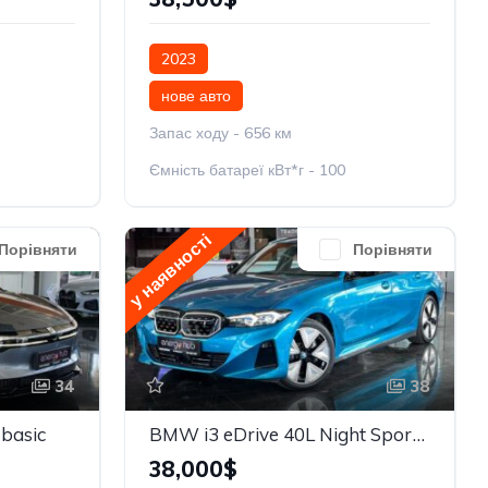
2023
нове авто
Запас ходу - 656 км
Ємність батареї кВт*г - 100
у наявності
Порівняти
Порівняти
34
38
basic
BMW i3 eDrive 40L Night Sport Package
38,000$