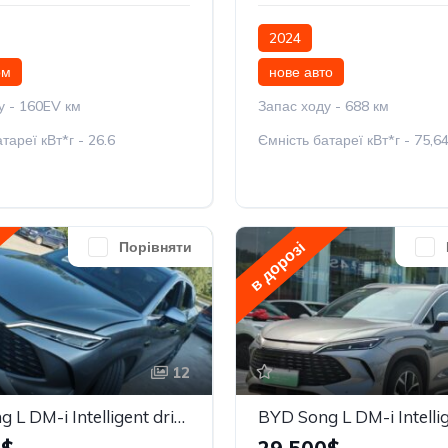
2024
ом
нове авто
у - 160EV км
Запас ходу - 688 км
тареї кВт*г - 26.6
Ємність батареї кВт*г - 75,6
в дорозі
Порівняти
12
BYD Song L DM-i Intelligent driving Edition 160km Beyond