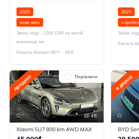
2025
2025
нове авто
з пробіг
Запас ходу - 1200 (200 на чистій
Запас ход
електриці) км
Ємність ба
Ємність батареї кВт*г - 36,8
продано
в дорозі
Порівняти
48
Xiaomi SU7 800 km 4WD MAX