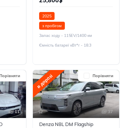
25,800$
2025
з пробігом
Запас ходу - 115EV/1400 км
Ємність батареї кВт*г - 18.3
в дорозі
Порівняти
Порівняти
11
37
D
Denza N8L DM Flagship