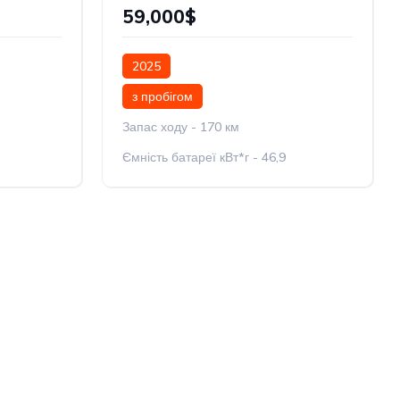
59,000$
2025
з пробігом
Запас ходу - 170 км
Ємність батареї кВт*г - 46,9