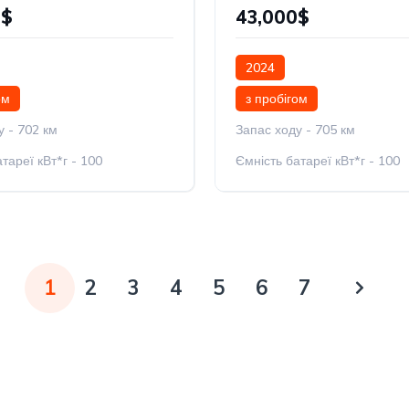
0$
43,000$
2024
ом
з пробігом
у - 702 км
Запас ходу - 705 км
тареї кВт*г - 100
Ємність батареї кВт*г - 100
1
2
3
4
5
6
7