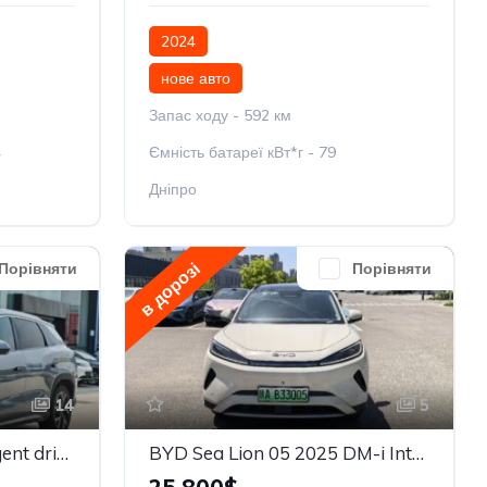
2024
нове авто
Запас ходу - 592 км
4
Ємність батареї кВт*г - 79
Дніпро
в дорозі
Порівняти
Порівняти
14
5
BYD Song L DM-i Intelligent driving Edition 160km Beyond
BYD Sea Lion 05 2025 DM-i Intelligent Driving Edition 115KM