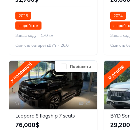
2025
2024
з пробігом
з пробіг
Запас ходу - 170 км
Запас ход
Ємність батареї кВт*г - 26.6
Ємність ба
у наявності
в дорозі
Порівняти
25
Leopard 8 flagship 7 seats
76,000$
29,20