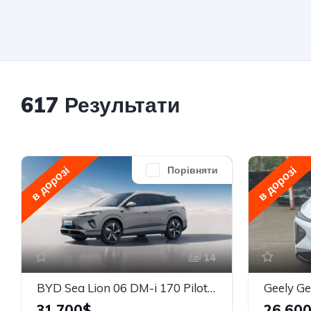
617 Результати
в дорозі
в дорозі
Порівняти
14
BYD Sea Lion 06 DM-i 170 Pilot Plus
31,700$
26,60