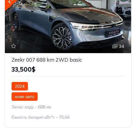
34
Zeekr 007 688 km 2WD basic
33,500$
2024
нове авто
Запас ходу - 688 км
Ємність батареї кВт*г - 75,64