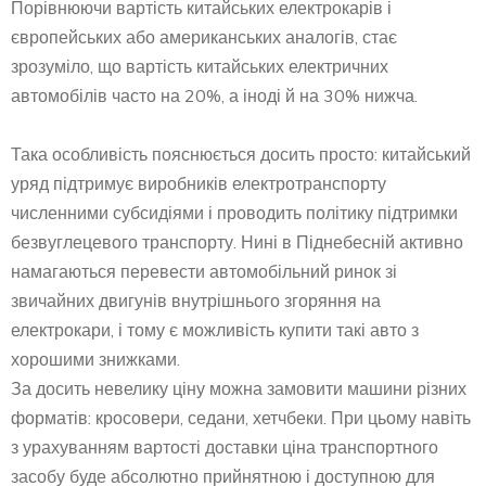
Порівнюючи вартість китайських електрокарів і
європейських або американських аналогів, стає
зрозуміло, що вартість китайських електричних
автомобілів часто на 20%, а іноді й на 30% нижча.
Така особливість пояснюється досить просто: китайський
уряд підтримує виробників електротранспорту
численними субсидіями і проводить політику підтримки
безвуглецевого транспорту. Нині в Піднебесній активно
намагаються перевести автомобільний ринок зі
звичайних двигунів внутрішнього згоряння на
електрокари, і тому є можливість купити такі авто з
хорошими знижками.
За досить невелику ціну можна замовити машини різних
форматів: кросовери, седани, хетчбеки. При цьому навіть
з урахуванням вартості доставки ціна транспортного
засобу буде абсолютно прийнятною і доступною для