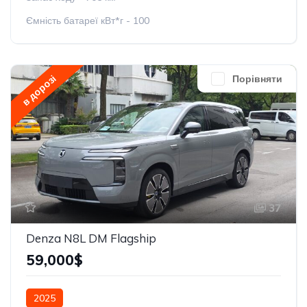
Ємність батареї кВт*г - 100
в дорозі
Порівняти
37
Denza N8L DM Flagship
59,000$
2025