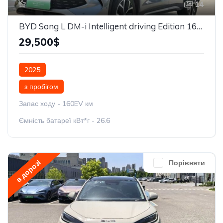
14
BYD Song L DM-i Intelligent driving Edition 160km Beyond
29,500$
2025
з пробігом
Запас ходу - 160EV км
Ємність батареї кВт*г - 26.6
в дорозі
Порівняти