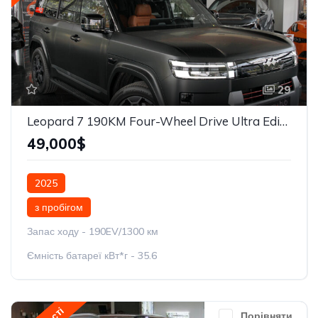
29
Leopard 7 190KM Four-Wheel Drive Ultra Edition
49,000$
2025
з пробігом
Запас ходу - 190EV/1300 км
Ємність батареї кВт*г - 35.6
Порівняти