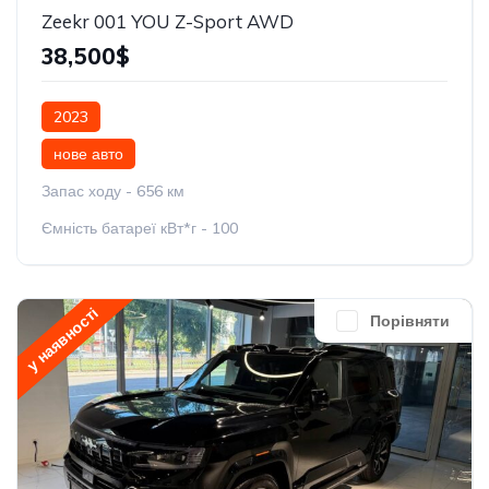
Zeekr 001 YOU Z-Sport AWD
38,500$
2023
нове авто
Запас ходу - 656 км
Ємність батареї кВт*г - 100
у наявності
Порівняти