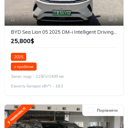
5
BYD Sea Lion 05 2025 DM-i Intelligent Driving Edition 115KM
25,800$
2025
з пробігом
Запас ходу - 115EV/1400 км
Ємність батареї кВт*г - 18.3
у наявності
Порівняти