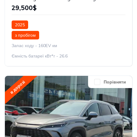
29,500$
2025
з пробігом
Запас ходу - 160EV км
Ємність батареї кВт*г - 26.6
в дорозі
Порівняти