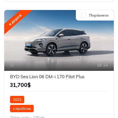
в дорозі
Порівняти
14
BYD Sea Lion 06 DM-i 170 Pilot Plus
31,700$
2025
з пробігом
Запас ходу - 170 км