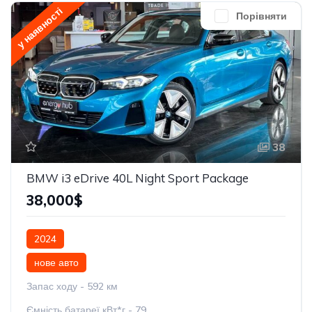
у наявності
Порівняти
38
BMW i3 eDrive 40L Night Sport Package
38,000$
2024
нове авто
Запас ходу - 592 км
Ємність батареї кВт*г - 79