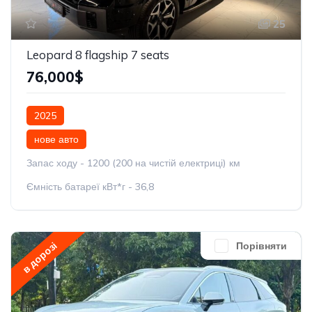
25
Leopard 8 flagship 7 seats
76,000$
2025
нове авто
Запас ходу - 1200 (200 на чистій електриці) км
Ємність батареї кВт*г - 36,8
в дорозі
Порівняти