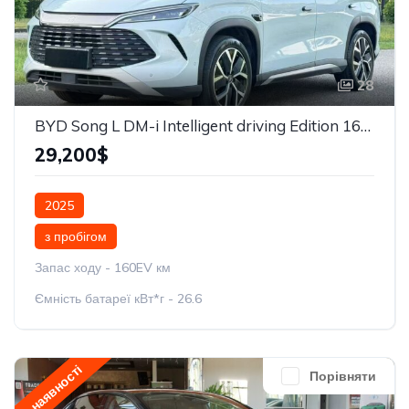
28
BYD Song L DM-i Intelligent driving Edition 160km Beyond
29,200$
2025
з пробігом
Запас ходу - 160EV км
Ємність батареї кВт*г - 26.6
у наявності
Порівняти