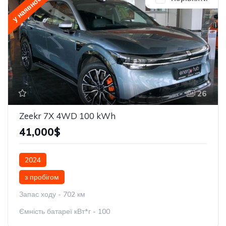
у наявності
26
Zeekr 7X 4WD 100 kWh
41,000$
2024
з пробігом
Запас ходу - 702 км
Ємність батареї кВт*г - 100