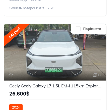
Ємність батареї кВт*г - 26.6
в дорозі
Порівняти
8
Geely Geely Galaxy L7 1.5L EM-i 115km Explore+
26,600$
2024