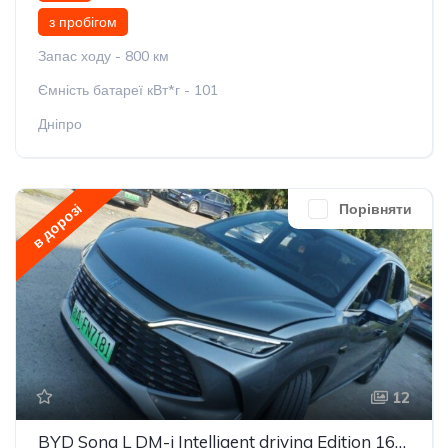
з пробігом
Запас ходу - 800 км
Ємність батареї кВт*г - 101
Дніпро
в дорозі
Порівняти
12
BYD Song L DM-i Intelligent driving Edition 160km Beyond