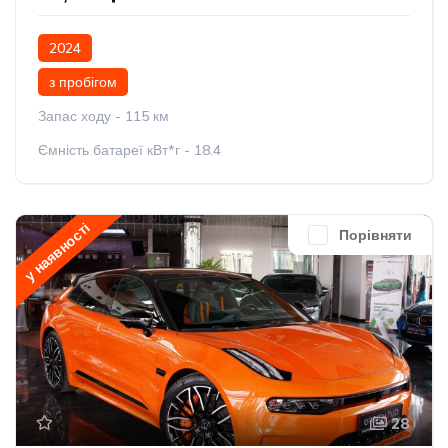
2024
з пробігом
Запас ходу - 115 км
Ємність батареї кВт*г - 18.4
у наявності
Порівняти
28