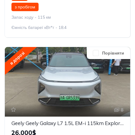
з пробігом
Запас ходу - 115 км
Ємність батареї кВт*г - 18.4
в дорозі
Порівняти
8
Geely Geely Galaxy L7 1.5L EM-i 115km Explore+
26,000$