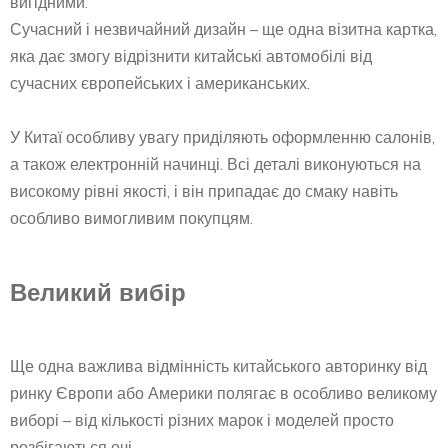
вигідними.
Сучасний і незвичайний дизайн – ще одна візитна картка,
яка дає змогу відрізнити китайські автомобілі від
сучасних європейських і американських.
У Китаї особливу увагу приділяють оформленню салонів,
а також електронній начинці. Всі деталі виконуються на
високому рівні якості, і він припадає до смаку навіть
особливо вимогливим покупцям.
Великий вибір
Ще одна важлива відмінність китайського авторинку від
ринку Європи або Америки полягає в особливо великому
виборі – від кількості різних марок і моделей просто
розбігаються очі.