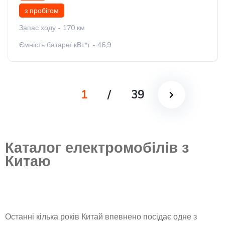
з пробігом
Запас ходу - 170 км
Ємність батареї кВт*г - 46,9
1
/
39
Каталог електромобілів з
Китаю
Останні кілька років Китай впевнено посідає одне з