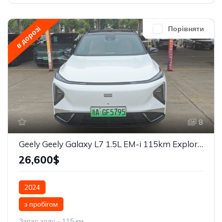
в дорозі
Порівняти
8
Geely Geely Galaxy L7 1.5L EM-i 115km Explore+
26,600$
2024
з пробігом
Запас ходу - 115 км