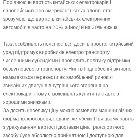
Порівнюючи вартість китайських електрокарів і
європейських або американських аналогів, стає
зрозуміло, що вартість китайських електричних
автомобілів часто на 20%, а іноді й на 30% нижча.
Така особливість пояснюється досить просто: китайський
уряд підтримує виробників електротранспорту
численними субсидіями і проводить політику підтримки
безвуглецевого транспорту. Нині в Піднебесній активно
намагаються перевести автомобільний ринок зі
звичайних двигунів внутрішнього згоряння на
електрокари, і тому є можливість купити такі авто з
хорошими знижками.
За досить невелику ціну можна замовити машини різних
форматів: кросовери, седани, хетчбеки. При цьому навіть
з урахуванням вартості доставки ціна транспортного
засобу буде абсолютно прийнятною і доступною для