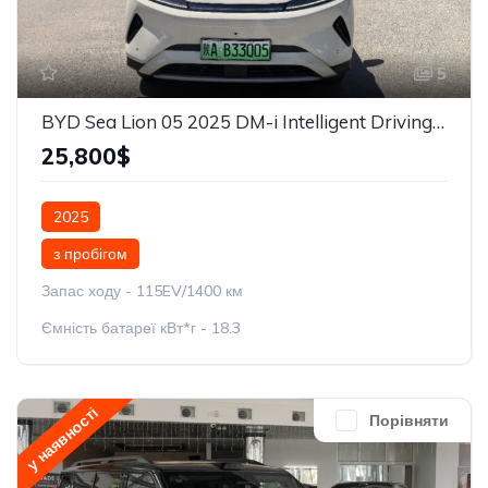
5
BYD Sea Lion 05 2025 DM-i Intelligent Driving Edition 115KM
25,800$
2025
з пробігом
Запас ходу - 115EV/1400 км
Ємність батареї кВт*г - 18.3
у наявності
Порівняти