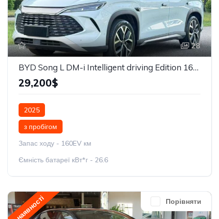
28
BYD Song L DM-i Intelligent driving Edition 160km Beyond
29,200$
2025
з пробігом
Запас ходу - 160EV км
Ємність батареї кВт*г - 26.6
у наявності
Порівняти