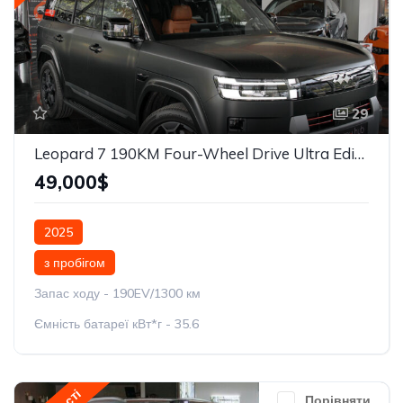
29
Leopard 7 190KM Four-Wheel Drive Ultra Edition
49,000$
2025
з пробігом
Запас ходу - 190EV/1300 км
Ємність батареї кВт*г - 35.6
Порівняти