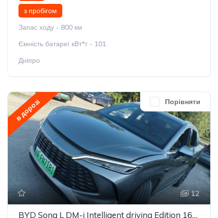
з пробігом
Запас ходу - 800 км
Ємність батареї кВт*г - 101
Дніпро
в дорозі
Порівняти
12
BYD Song L DM-i Intelligent driving Edition 160km Beyond