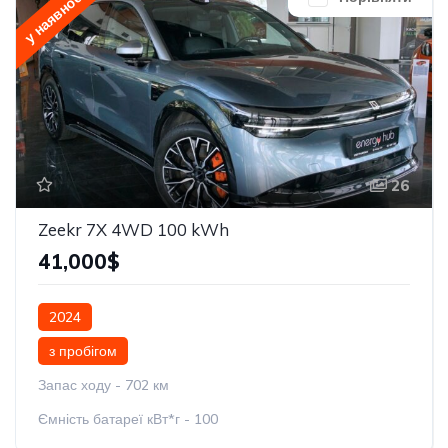
у наявності
26
Zeekr 7X 4WD 100 kWh
41,000$
2024
з пробігом
Запас ходу - 702 км
Ємність батареї кВт*г - 100