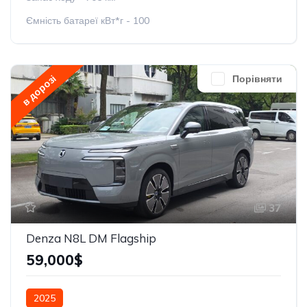
Ємність батареї кВт*г - 100
в дорозі
Порівняти
37
Denza N8L DM Flagship
59,000$
2025