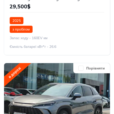
29,500$
2025
з пробігом
Запас ходу - 160EV км
Ємність батареї кВт*г - 26.6
в дорозі
Порівняти