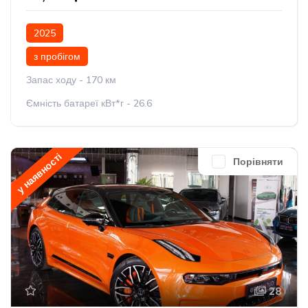
2025
з пробігом
Запас ходу - 170 км
Ємність батареї кВт*г - 26.6
у наявності
Порівняти
28