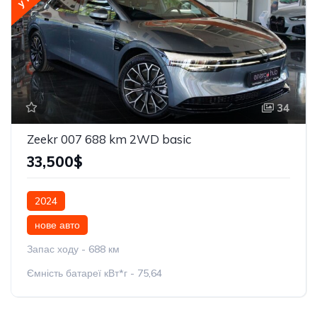
34
Zeekr 007 688 km 2WD basic
33,500$
2024
нове авто
Запас ходу - 688 км
Ємність батареї кВт*г - 75,64