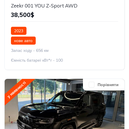
Zeekr 001 YOU Z-Sport AWD
38,500$
2023
нове авто
Запас ходу - 656 км
Ємність батареї кВт*г - 100
у наявності
Порівняти