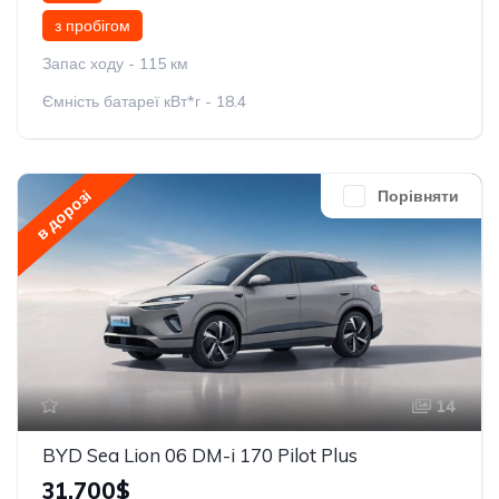
з пробігом
Запас ходу - 115 км
Ємність батареї кВт*г - 18.4
в дорозі
Порівняти
14
BYD Sea Lion 06 DM-i 170 Pilot Plus
31,700$