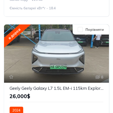
Ємність батареї кВт*г - 18.4
в дорозі
Порівняти
8
Geely Geely Galaxy L7 1.5L EM-i 115km Explore+
26,000$
2024