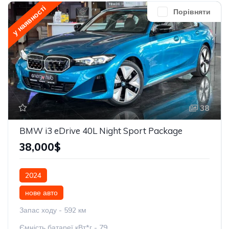
у наявності
Порівняти
38
BMW i3 eDrive 40L Night Sport Package
38,000$
2024
нове авто
Запас ходу - 592 км
Ємність батареї кВт*г - 79