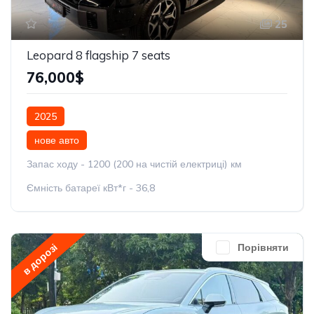
25
Leopard 8 flagship 7 seats
76,000$
2025
нове авто
Запас ходу - 1200 (200 на чистій електриці) км
Ємність батареї кВт*г - 36,8
в дорозі
Порівняти