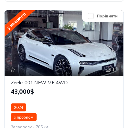
у наявності
Порівняти
11
Zeekr 001 NEW ME 4WD
43,000$
2024
з пробігом
Запас ходу - 705 км