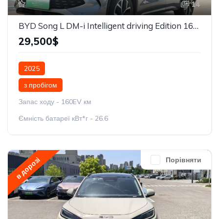
14
BYD Song L DM-i Intelligent driving Edition 160km Beyond
29,500$
2025
з пробігом
Запас ходу - 160EV км
Ємність батареї кВт*г - 26.6
в дорозі
Порівняти