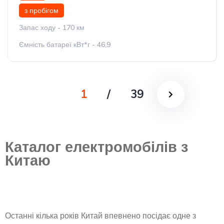
з пробігом
Запас ходу - 170 км
Ємність батареї кВт*г - 46,9
1
/
39
Каталог електромобілів з
Китаю
Останні кілька років Китай впевнено посідає одне з