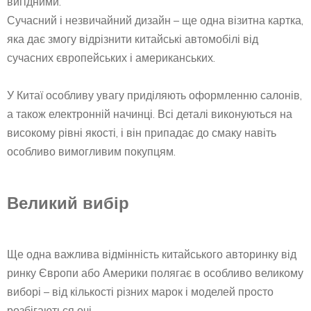
вигідними.
Сучасний і незвичайний дизайн – ще одна візитна картка,
яка дає змогу відрізнити китайські автомобілі від
сучасних європейських і американських.
У Китаї особливу увагу приділяють оформленню салонів,
а також електронній начинці. Всі деталі виконуються на
високому рівні якості, і він припадає до смаку навіть
особливо вимогливим покупцям.
Великий вибір
Ще одна важлива відмінність китайського авторинку від
ринку Європи або Америки полягає в особливо великому
виборі – від кількості різних марок і моделей просто
розбігаються очі.