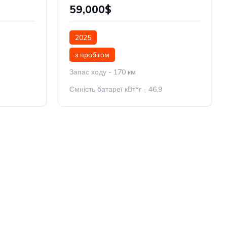
59,000$
2025
з пробігом
Запас ходу - 170 км
Ємність батареї кВт*г - 46,9