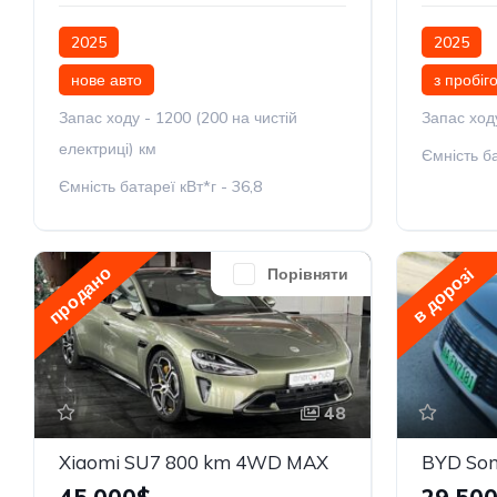
2025
2025
нове авто
з пробіг
Запас ходу - 1200 (200 на чистій
Запас ход
електриці) км
Ємність ба
Ємність батареї кВт*г - 36,8
продано
в дорозі
Порівняти
48
Xiaomi SU7 800 km 4WD MAX