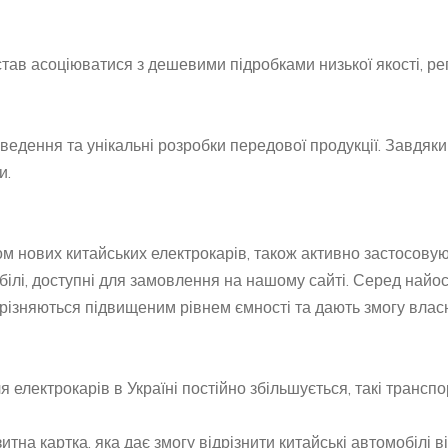
тав асоціюватися з дешевими підробками низької якості, ре
ведення та унікальні розробки передової продукції. Завдяк
и.
м нових китайських електрокарів, також активно застосовуют
білі, доступні для замовлення на нашому сайті. Серед найо
 вирізняються підвищеним рівнем ємності та дають змогу вла
електрокарів в Україні постійно збільшується, такі транспо
тна картка, яка дає змогу відрізнити китайські автомобілі 