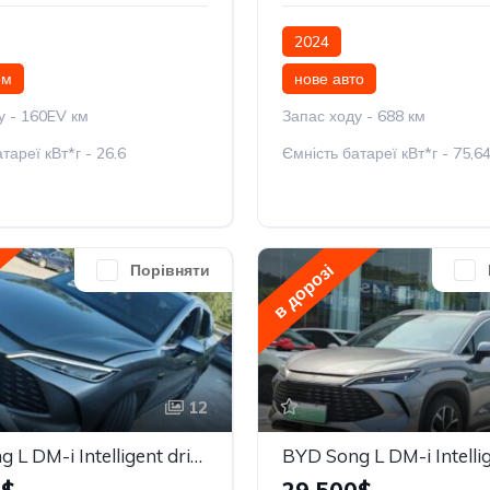
2024
ом
нове авто
у - 160EV км
Запас ходу - 688 км
тареї кВт*г - 26.6
Ємність батареї кВт*г - 75,6
в дорозі
Порівняти
12
BYD Song L DM-i Intelligent driving Edition 160km Beyond