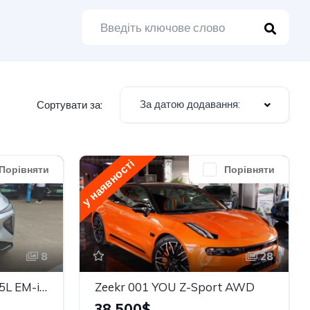
За датою додавання:
Сортувати за:
у наявності
Порівняти
Порівняти
8
28
Geely Geely Galaxy L7 1.5L EM-i 115km Explore+
Zeekr 001 YOU Z-Sport AWD
38,500$