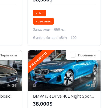
2023
нове авто
Запас ходу - 656 км
Ємність батареї кВт*г - 100
у наявності
Порівняти
Порівняти
34
38
basic
BMW i3 eDrive 40L Night Sport Package
38,000$