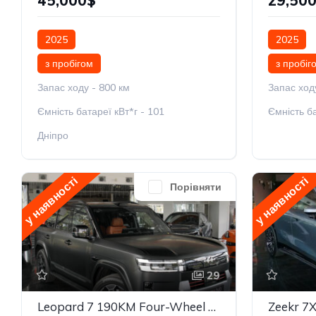
45,000$
29,50
2025
2025
з пробігом
з пробіг
Запас ходу - 800 км
Запас ход
Ємність батареї кВт*г - 101
Ємність ба
Дніпро
у наявності
у наявності
Порівняти
29
Leopard 7 190KM Four-Wheel Drive Ultra Edition
Zeekr 7