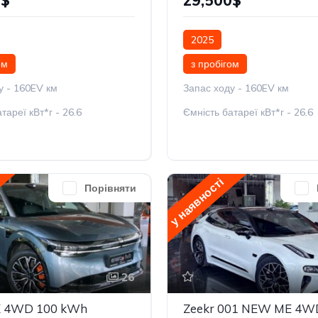
0$
29,500$
2025
ом
з пробігом
у - 160EV км
Запас ходу - 160EV км
тареї кВт*г - 26.6
Ємність батареї кВт*г - 26.6
у наявності
Порівняти
26
X 4WD 100 kWh
Zeekr 001 NEW ME 4W