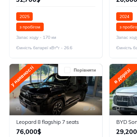
2025
2024
з пробігом
з пробіг
Запас ходу - 170 км
Запас ход
Ємність батареї кВт*г - 26.6
Ємність ба
у наявності
в дорозі
Порівняти
25
Leopard 8 flagship 7 seats
76,000$
29,20