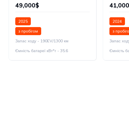
49,000$
41,00
2025
2024
з пробігом
з пробіг
Запас ходу - 190EV/1300 км
Запас ход
Ємність батареї кВт*г - 35.6
Ємність ба