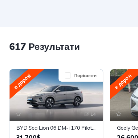
617 Результати
в дорозі
в дорозі
Порівняти
14
BYD Sea Lion 06 DM-i 170 Pilot Plus
31,700$
26,60