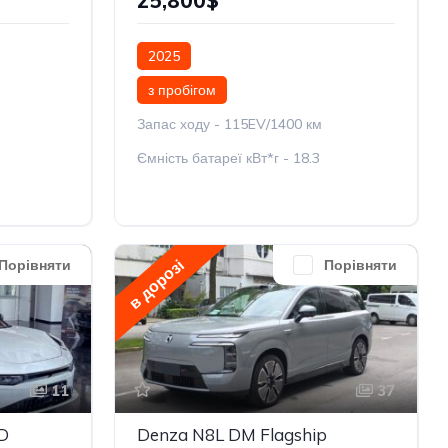
25,800$
2025
з пробігом
Запас ходу - 115EV/1400 км
Ємність батареї кВт*г - 18.3
в дорозі
Порівняти
Порівняти
11
37
D
Denza N8L DM Flagship