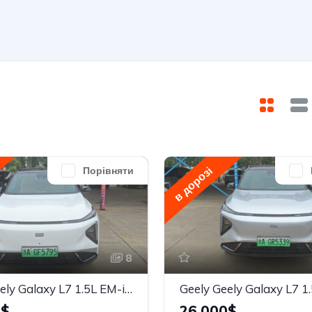
в дорозі
Порівняти
8
Geely Geely Galaxy L7 1.5L EM-i 115km Explore+
0$
26,000$