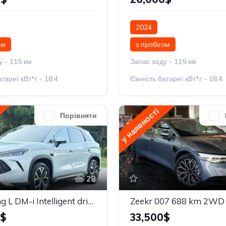
2024
ом
з пробігом
у - 115 км
Запас ходу - 115 км
тареї кВт*г - 18.4
Ємність батареї кВт*г - 18.4
у наявності
Порівняти
28
BYD Song L DM-i Intelligent driving Edition 160km Beyond
Zeekr 007 688 km 2WD 
0$
33,500$