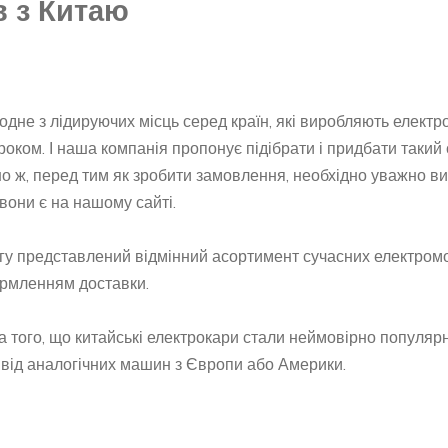
в з Китаю
одне з лідируючих місць серед країн, які виробляють електро
роком. І наша компанія пропонує підібрати і придбати такий 
о ж, перед тим як зробити замовлення, необхідно уважно ви
 вони є на нашому сайті.
огу представлений відмінний асортимент сучасних електромо
формленням доставки.
а того, що китайські електрокари стали неймовірно популяр
в від аналогічних машин з Європи або Америки.