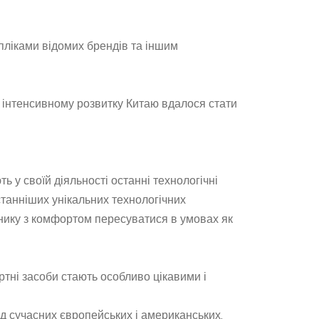
пліками відомих брендів та іншим
и інтенсивному розвитку Китаю вдалося стати
ь у своїй діяльності останні технологічні
станніших унікальних технологічних
снику з комфортом пересуватися в умовах як
ртні засоби стають особливо цікавими і
від сучасних європейських і американських.