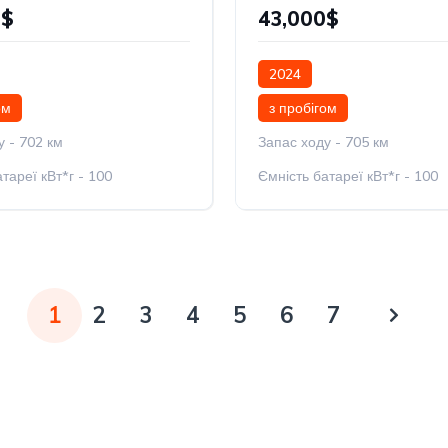
0$
43,000$
2024
ом
з пробігом
у - 702 км
Запас ходу - 705 км
тареї кВт*г - 100
Ємність батареї кВт*г - 100
1
2
3
4
5
6
7