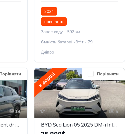
2024
нове авто
Запас ходу - 592 км
4
Ємність батареї кВт*г - 79
Дніпро
в дорозі
Порівняти
Порівняти
14
5
BYD Song L DM-i Intelligent driving Edition 160km Beyond
BYD Sea Lion 05 2025 DM-i Intelligent Driving Edition 115KM