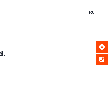
RU
d.
4