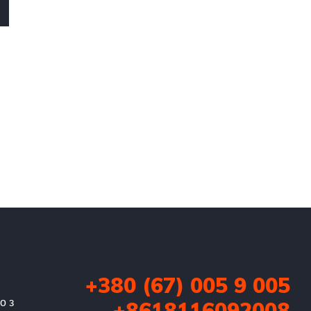
+380 (67) 005 9 005
о з
+8618116092008