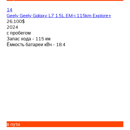
14
Geely Geely Galaxy L7 1.5L EM-i 115km Explore+
26,100$
2024
с пробегом
Запас хода - 115 км
Ёмкость батареи кВч - 18.4
в пути