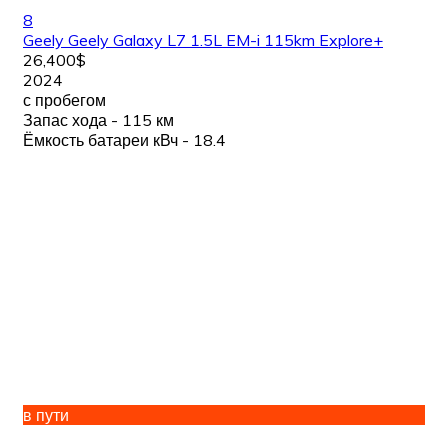
8
Geely Geely Galaxy L7 1.5L EM-i 115km Explore+
26,400$
2024
с пробегом
Запас хода - 115 км
Ёмкость батареи кВч - 18.4
в пути