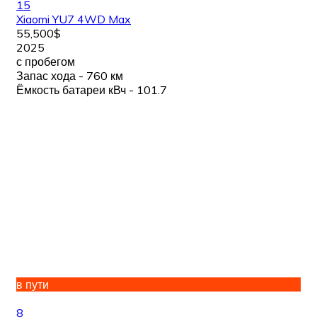
15
Xiaomi YU7 4WD Max
55,500$
2025
с пробегом
Запас хода - 760 км
Ёмкость батареи кВч - 101.7
в пути
8