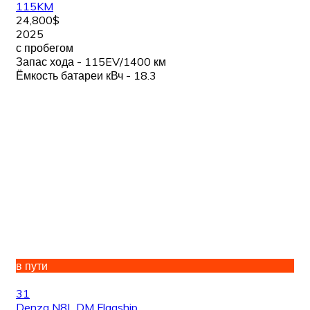
115KM
24,800$
2025
с пробегом
Запас хода - 115EV/1400 км
Ёмкость батареи кВч - 18.3
в пути
31
Denza N8L DM Flagship