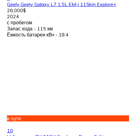
Geely Geely Galaxy L7 1.5L EM-i 115km Explore+
26,000$
2024
с пробегом
Запас хода - 115 км
Ёмкость батареи кВч - 18.4
в пути
10