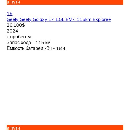
в пути
15
Geely Geely Galaxy L7 1.5L EM-i 115km Explore+
26,100$
2024
с пробегом
Запас хода - 115 км
Ёмкость батареи кВч - 18.4
в пути