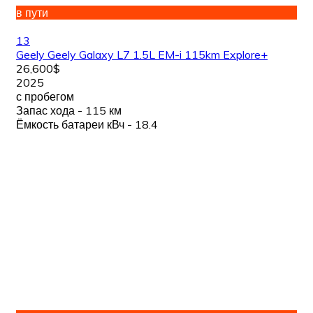
в пути
13
Geely Geely Galaxy L7 1.5L EM-i 115km Explore+
26,600$
2025
с пробегом
Запас хода - 115 км
Ёмкость батареи кВч - 18.4