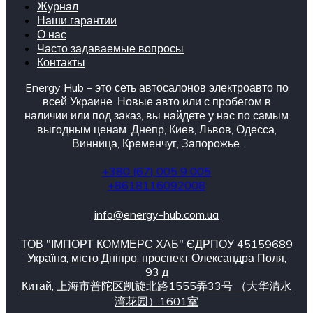
Журнал
Наши гарантии
О нас
Часто задаваемые вопросы
Контакты
Energy Hub – это сеть автосалонов электроавто по
всей Украине. Новые авто или с пробегом в
наличии или под заказ, вы найдете у нас по самым
выгодным ценам. Днепр, Киев, Львов, Одесса,
Винница, Кременчуг, Запорожье.
+380 (67) 005 9 005
+8618116092008
info@energy-hub.com.ua
ТОВ "ІМПОРТ КОММЕРС ХАБ" ЄДРПОУ 45159689
Українa, місто Дніпро, проспект Олександра Поля,
93 д
Китай, 上海市普陀区凯旋北路1555弄33号 （大华清水
湾花园）1601室