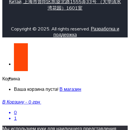
Китай, 上海市普陀区凯旋北路1555弄33号 （大华清水
湾花园）1601室
Copyright © 2025. All rights reserved.
Разработка и
поддержка
Корзина
Ваша корзина пуста!
В магазин
В Корзину
-
0 грн
0
1
Мы используем куки для наилучшего представления