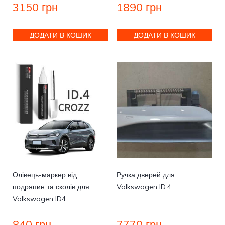
3150
грн
1890
грн
ДОДАТИ В КОШИК
ДОДАТИ В КОШИК
Олівець-маркер від
Ручка дверей для
подряпин та сколів для
Volkswagen ID.4
Volkswagen ID4
840
грн
7770
грн