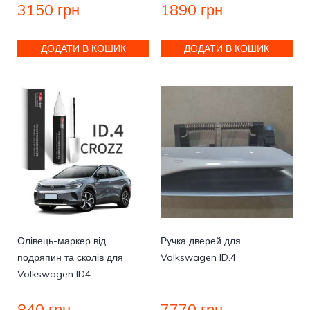
3150
грн
1890
грн
ДОДАТИ В КОШИК
ДОДАТИ В КОШИК
Олівець-маркер від
Ручка дверей для
подряпин та сколів для
Volkswagen ID.4
Volkswagen ID4
840
грн
7770
грн