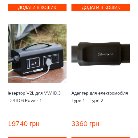
ДОДАТИ В КОШИК
ДОДАТИ В КОШИК
Інвертор V2L для VW ID.3
Адаптер для електромобіля
ID.4 ID.6 Power 1
Type 1 – Type 2
19740
грн
3360
грн