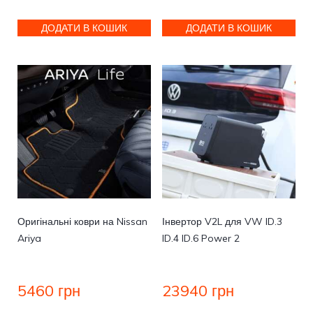
ДОДАТИ В КОШИК
ДОДАТИ В КОШИК
Оригінальні коври на Nissan
Інвертор V2L для VW ID.3
Ariya
ID.4 ID.6 Power 2
5460
грн
23940
грн