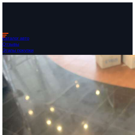
Каталог авто
Отзывы
Этапы покупки
Контакты
Магазин
Еще
Коммерческие авто
Часто задаваемые вопросы
Журнал
О компании
Наши гарантии
Видеообзоры
Авто из США
UA