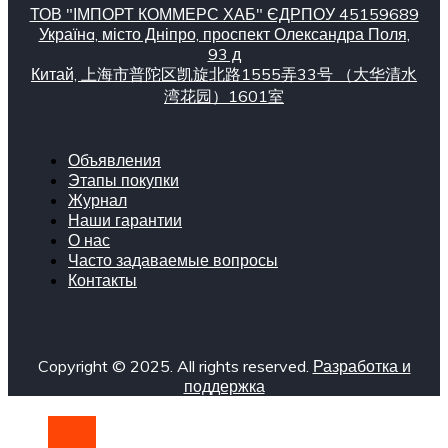
ТОВ "ІМПОРТ КОММЕРС ХАБ" ЄДРПОУ 45159689
Українa, місто Дніпро, проспект Олександра Поля,
93 д
Китай, 上海市普陀区凯旋北路1555弄33号 （大华清水
湾花园）1601室
Объявления
Этапы покупки
Журнал
Наши гарантии
О нас
Часто задаваемые вопросы
Контакты
Copyright © 2025. All rights reserved.
Разработка и
поддержка