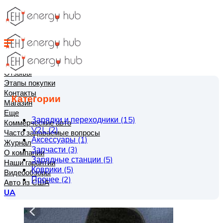
Каталог авто
Отзывы
Этапы покупки
Контакты
Категории
Магазин
Еще
Зарядки и переходники
(15)
Коммерческие авто
V2L
(2)
Часто задаваемые вопросы
Аксессуары
(1)
Журнал
Запчасти
(3)
О компании
Зарядные станции
(5)
Наши гарантии
Коврики
(5)
Видеообзоры
Прочее
(2)
Авто из США
UA