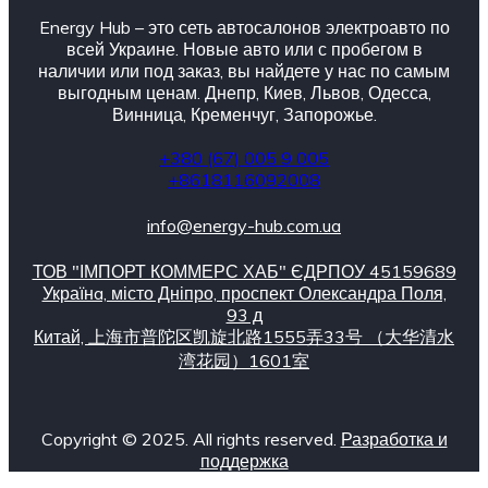
Energy Hub – это сеть автосалонов электроавто по
всей Украине. Новые авто или с пробегом в
наличии или под заказ, вы найдете у нас по самым
выгодным ценам. Днепр, Киев, Львов, Одесса,
Винница, Кременчуг, Запорожье.
+380 (67) 005 9 005
+8618116092008
info@energy-hub.com.ua
ТОВ "ІМПОРТ КОММЕРС ХАБ" ЄДРПОУ 45159689
Українa, місто Дніпро, проспект Олександра Поля,
93 д
Китай, 上海市普陀区凯旋北路1555弄33号 （大华清水
湾花园）1601室
Copyright © 2025. All rights reserved.
Разработка и
поддержка