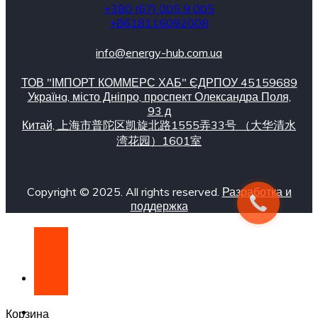
+380 (67) 005 9 005
+8618116092008
info@energy-hub.com.ua
ТОВ "ІМПОРТ КОММЕРС ХАБ" ЄДРПОУ 45159689
Українa, місто Дніпро, проспект Олександра Поля,
93 д
Китай, 上海市普陀区凯旋北路1555弄33号 （大华清水
湾花园）1601室
Copyright © 2025. All rights reserved.
Разработка и
поддержка
Корзина