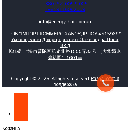
+380 (67) 005 9 005
+8618116092008
info@energy-hub.com.ua
ТОВ "ІМПОРТ КОММЕРС ХАБ" ЄДРПОУ 45159689
Українa, місто Дніпро, проспект Олександра Поля,
93 д
Китай, 上海市普陀区凯旋北路1555弄33号 （大华清水
湾花园）1601室
Copyright © 2025. All rights reserved.
Разработка и
поддержка
Корзина