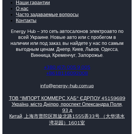
Наши гарантии
О нас
Часто задаваемые вопросы
Контакты
Energy Hub – это сеть автосалонов электроавто по
всей Украине. Новые авто или с пробегом в
наличии или под заказ, вы найдете у нас по самым
выгодным ценам. Днепр, Киев, Львов, Одесса,
Винница, Кременчуг, Запорожье.
+380 (67) 005 9 005
+8618116092008
info@energy-hub.com.ua
ТОВ "ІМПОРТ КОММЕРС ХАБ" ЄДРПОУ 45159689
Українa, місто Дніпро, проспект Олександра Поля,
93 д
Китай, 上海市普陀区凯旋北路1555弄33号 （大华清水
湾花园）1601室