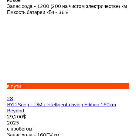
новое
Запас хода - 1200 (200 на чистом электричестве) км
Ёмкость батареи кВч - 36,8
в пути
28
BYD Song L DM-i Intelligent driving Edition 160km
Beyond
29,200$
2025
с пробегом
Запас хода - 160EV км