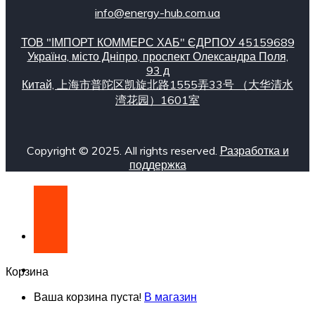
info@energy-hub.com.ua
ТОВ "ІМПОРТ КОММЕРС ХАБ" ЄДРПОУ 45159689
Українa, місто Дніпро, проспект Олександра Поля,
93 д
Китай, 上海市普陀区凯旋北路1555弄33号 （大华清水
湾花园）1601室
Copyright © 2025. All rights reserved.
Разработка и
поддержка
Корзина
Ваша корзина пуста!
В магазин