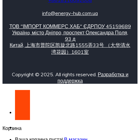
info@energy-hub.com.ua
ТОВ "ІМПОРТ КОММЕРС ХАБ" ЄДРПОУ 45159689
Українa, місто Дніпро, проспект Олександра Поля,
93 д
Китай, 上海市普陀区凯旋北路1555弄33号 （大华清水
湾花园）1601室
Copyright © 2025. All rights reserved.
Разработка и
поддержка
Корзина
Ваша корзина пуста!
В магазин