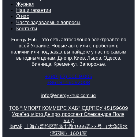
Журнал
Наши гарантии
О нас
Часто задаваемые вопросы
Контакты
Energy Hub – это сеть автосалонов электроавто по
всей Украине. Новые авто или с пробегом в
наличии или под заказ, вы найдете у нас по самым
выгодным ценам. Днепр, Киев, Львов, Одесса,
Винница, Кременчуг, Запорожье.
+380 (67) 005 9 005
+8618116092008
info@energy-hub.com.ua
ТОВ "ІМПОРТ КОММЕРС ХАБ" ЄДРПОУ 45159689
Українa, місто Дніпро, проспект Олександра Поля,
93 д
Китай, 上海市普陀区凯旋北路1555弄33号 （大华清水
湾花园）1601室