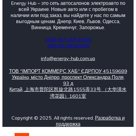
Energy Hub – это сеть автосалонов электроавто по
всей Украине. Новые авто или с пробегом в
наличии или под заказ, вы найдете у нас по самым
выгодным ценам. Днепр, Киев, Львов, Одесса,
Винница, Кременчуг, Запорожье.
+380 (67) 005 9 005
+8618116092008
info@energy-hub.com.ua
ТОВ "ІМПОРТ КОММЕРС ХАБ" ЄДРПОУ 45159689
Українa, місто Дніпро, проспект Олександра Поля,
93 д
Китай, 上海市普陀区凯旋北路1555弄33号 （大华清水
湾花园）1601室
Copyright © 2025. All rights reserved.
Разработка и
поддержка