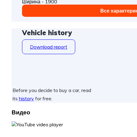
Ширина - 1900
Все характери
Vehicle history
Download report
Before you decide to buy a car, read
its
history
for free.
Видео