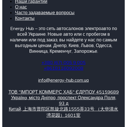
Наши гарантии
О нас
Часто задаваемые вопросы
Контакты
Energy Hub – это сеть автосалонов электроавто по
всей Украине. Новые авто или с пробегом в
наличии или под заказ, вы найдете у нас по самым
выгодным ценам. Днепр, Киев, Львов, Одесса,
Винница, Кременчуг, Запорожье.
+380 (67) 005 9 005
+8618116092008
info@energy-hub.com.ua
ТОВ "ІМПОРТ КОММЕРС ХАБ" ЄДРПОУ 45159689
Українa, місто Дніпро, проспект Олександра Поля,
93 д
Китай, 上海市普陀区凯旋北路1555弄33号 （大华清水
湾花园）1601室