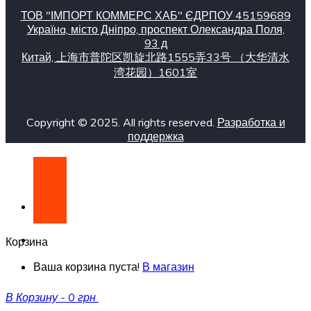
ТОВ "ІМПОРТ КОММЕРС ХАБ" ЄДРПОУ 45159689
Українa, місто Дніпро, проспект Олександра Поля,
93 д
Китай, 上海市普陀区凯旋北路1555弄33号 （大华清水
湾花园）1601室
Copyright © 2025. All rights reserved.
Разработка и
поддержка
Корзина
Ваша корзина пуста!
В магазин
В Корзину
-
0 грн