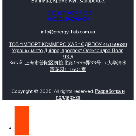
Винница, Кременчуг, Запорожье.
+380 (67) 005 9 005
+8618116092008
info@energy-hub.com.ua
ТОВ "ІМПОРТ КОММЕРС ХАБ" ЄДРПОУ 45159689
Українa, місто Дніпро, проспект Олександра Поля,
93 д
Китай, 上海市普陀区凯旋北路1555弄33号 （大华清水
湾花园）1601室
Copyright © 2025. All rights reserved.
Разработка и
поддержка