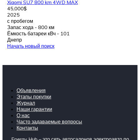
Xiaomi SU7 800 km 4WD MAX
45,000$
2025
с пробегом
Запас хода - 800 км
Ёмкость батареи кВч - 101
Днепр
Начать новый поиск
Объявления
Этапы покупки
Журнал
Наши гарантии
О нас
Часто задаваемые вопросы
Контакты
Energy Hub – это сеть автосалонов электроавто по