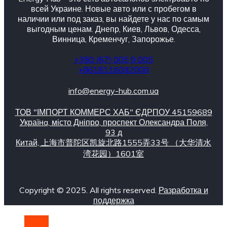
всей Украине. Новые авто или с пробегом в
наличии или под заказ, вы найдете у нас по самым
выгодным ценам. Днепр, Киев, Львов, Одесса,
Винница, Кременчуг, Запорожье.
+380 (67) 005 9 005
+8618116092008
info@energy-hub.com.ua
ТОВ "ІМПОРТ КОММЕРС ХАБ" ЄДРПОУ 45159689
Українa, місто Дніпро, проспект Олександра Поля,
93 д
Китай, 上海市普陀区凯旋北路1555弄33号 （大华清水
湾花园）1601室
Copyright © 2025. All rights reserved.
Разработка и
поддержка