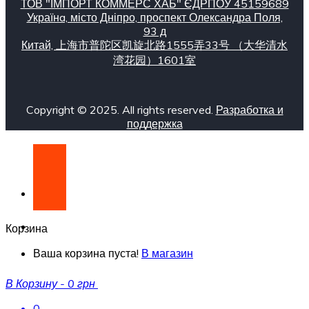
ТОВ "ІМПОРТ КОММЕРС ХАБ" ЄДРПОУ 45159689
Українa, місто Дніпро, проспект Олександра Поля,
93 д
Китай, 上海市普陀区凯旋北路1555弄33号 （大华清水
湾花园）1601室
Copyright © 2025. All rights reserved.
Разработка и
поддержка
Корзина
Ваша корзина пуста!
В магазин
В Корзину
-
0 грн
0